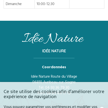
Dimanche
10:00-12:30
IDÉE NATURE
Coordonnées
Idée Nature Route du Village
06810 Auribeau-sur-Siagne
Tél.
04 93 36 79 30
Ce site utilise des cookies afin d’améliorer votre
Port.
06 64 84 17 19
expérience de navigation
Vous pouvez paramétrer vos préférences et modifier vos