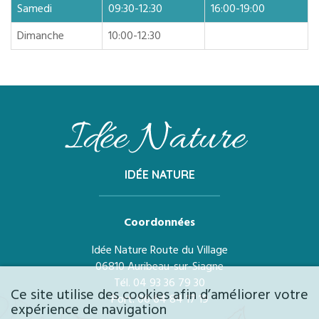
Samedi
09:30-12:30
16:00-19:00
Dimanche
10:00-12:30
IDÉE NATURE
Coordonnées
Idée Nature Route du Village
06810 Auribeau-sur-Siagne
Tél.
04 93 36 79 30
Ce site utilise des cookies afin d’améliorer votre
Port.
06 64 84 17 19
expérience de navigation